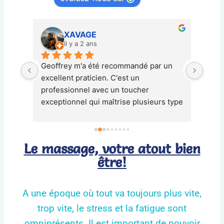
XAVAGE
il y a 2 ans
Geoffrey m'a été recommandé par un 
N hés
excellent praticien. C'est un 
bénéf
professionnel avec un toucher 
relax
exceptionnel qui maîtrise plusieurs type 
Merci
de massage. Il sent les zones tendues 
et est en capacité d'adapter son 
protocole pour détendre des points 
Le massage, votre atout bien
réticents. Je le recommande vivement, 
être!
ses massages détendent et revitalisent.
A une époque où tout va toujours plus vite,
trop vite, le stress et la fatigue sont
omniprésents. Il est important de pouvoir