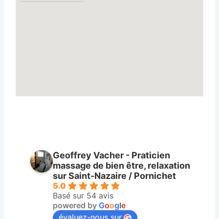
Geoffrey Vacher - Praticien
massage de bien être, relaxation
sur Saint-Nazaire / Pornichet
5.0
Basé sur 54 avis
powered by
G
o
o
g
l
e
évaluez-nous sur